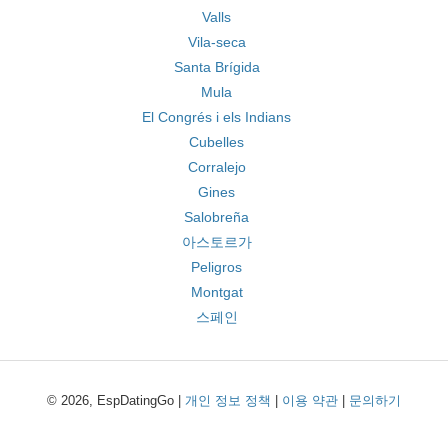
Valls
Vila-seca
Santa Brígida
Mula
El Congrés i els Indians
Cubelles
Corralejo
Gines
Salobreña
아스토르가
Peligros
Montgat
스페인
© 2026, EspDatingGo |
개인 정보 정책
|
이용 약관
|
문의하기