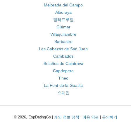
Mejorada del Campo
Alboraya
팔라프루젤
Güímar
Villaquilambre
Barbastro
Las Cabezas de San Juan
Cambados
Bolaños de Calatrava
Capdepera
Tineo
La Font de la Guatlla
스페인
© 2026, EspDatingGo |
개인 정보 정책
|
이용 약관
|
문의하기