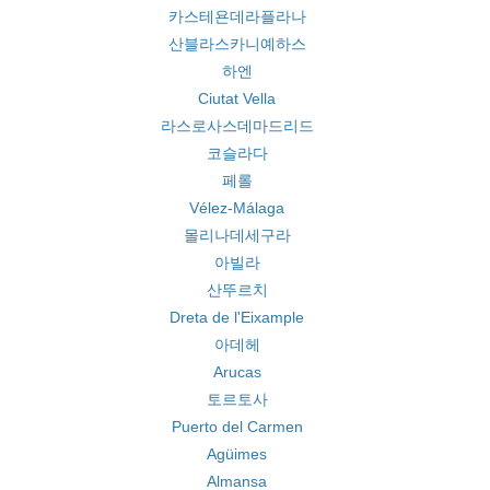
카스테욘데라플라나
산블라스카니예하스
하엔
Ciutat Vella
라스로사스데마드리드
코슬라다
페롤
Vélez-Málaga
몰리나데세구라
아빌라
산뚜르치
Dreta de l'Eixample
아데헤
Arucas
토르토사
Puerto del Carmen
Agüimes
Almansa