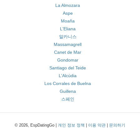
La Almozara
Aspe
Moaña
L'Eliana
알카니스
Massamagrell
Canet de Mar
Gondomar
Santiago del Teide
L'Alcúdia
Los Corrales de Buelna
Guillena
스페인
© 2026, EspDatingGo |
개인 정보 정책
|
이용 약관
|
문의하기