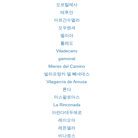
오르탈레사
테투안
아르간수엘라
오우렌세
멜리야
톨레도
Viladecans
gamonal
Mieres del Camino
빌라프랑카 델 뻬네데스
Vilagarcía de Arousa
론다
마스팔로마스
La Rinconada
아란다데두에로
레이오아
레돈델라
비나로스