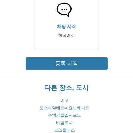
채팅 시작
한국어로
등록 시작
다른 장소, 도시
비고
로스피탈레트데요브레가트
푸엥카랄엘파르도
바달로나
모스톨레스