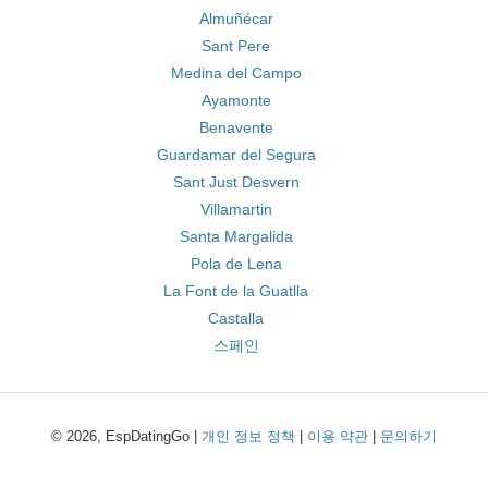
Almuñécar
Sant Pere
Medina del Campo
Ayamonte
Benavente
Guardamar del Segura
Sant Just Desvern
Villamartin
Santa Margalida
Pola de Lena
La Font de la Guatlla
Castalla
스페인
© 2026, EspDatingGo |
개인 정보 정책
|
이용 약관
|
문의하기