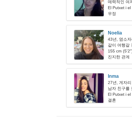
매력적인 여자
다
El Putxet i 
우정
Noelia
43년, 염소
같이 여행갈
155 cm (5'2
진지한 관계
Inma
27년, 게자리
남자 친구를 
El Putxet i 
결혼