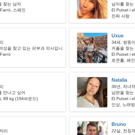
 찾는 남자
남자를 찾는
el Farró, 스페인
El Putxet i e
진짜 사랑
Uxue
자리
34세, 쌍둥
여성을 찾고 있는 피부과 의사입니
커플을 찾는
 Farró
El Putxet i
로큰롤, 페
Natalia
자리
30년, 처녀
를 만나고 싶어
남편을 찾는
"), 88 kg (194파운드)
El Putxet i e
인상, 노래방
Bruno
기자리
22살, 천칭