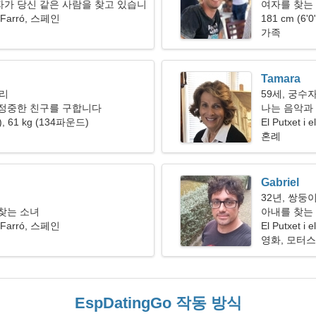
가 당신 같은 사람을 찾고 있습니
여자를 찾는 
el Farró, 스페인
181 cm (6'
가족
Tamara
자리
59세, 궁수
 정중한 친구를 구합니다
나는 음악과
"), 61 kg (134파운드)
El Putxet i e
혼례
Gabriel
32년, 쌍둥
찾는 소녀
아내를 찾는
el Farró, 스페인
El Putxet i
영화, 모터
EspDatingGo 작동 방식