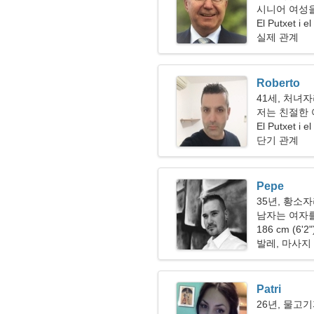
시니어 여성을
El Putxet i 
실제 관계
Roberto
41세, 처녀
저는 친절한 
다
El Putxet i el
단기 관계
Pepe
35년, 황소
남자는 여자
186 cm (6'2
발레, 마사지
Patri
26년, 물고