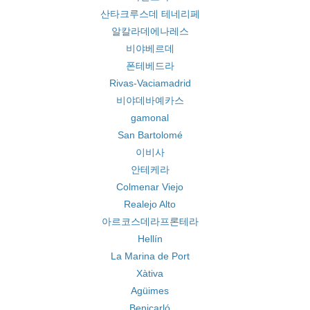
산타크루스데 테네리페
알칼라데에나레스
비야베르데
폰테베드라
Rivas-Vaciamadrid
비야데바예카스
gamonal
San Bartolomé
이비사
안테케라
Colmenar Viejo
Realejo Alto
아르코스데라프론테라
Hellín
La Marina de Port
Xàtiva
Agüimes
Benicarló