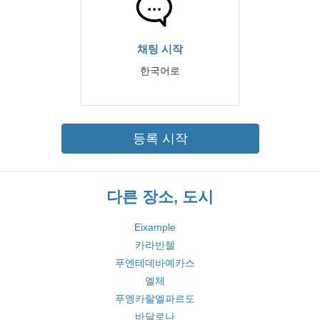
채팅 시작
한국어로
등록 시작
다른 장소, 도시
Eixample
카라반첼
푸엔테데바예카스
엘체
푸엥카랄엘파르도
바달로나