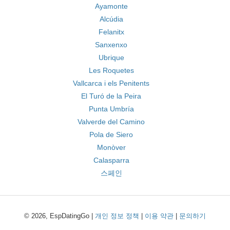
Ayamonte
Alcúdia
Felanitx
Sanxenxo
Ubrique
Les Roquetes
Vallcarca i els Penitents
El Turó de la Peira
Punta Umbría
Valverde del Camino
Pola de Siero
Monòver
Calasparra
스페인
© 2026, EspDatingGo |
개인 정보 정책
|
이용 약관
|
문의하기