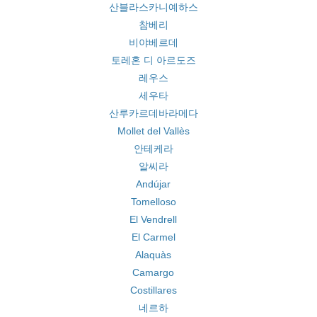
산블라스카니예하스
참베리
비야베르데
토레혼 디 아르도즈
레우스
세우타
산루카르데바라메다
Mollet del Vallès
안테케라
알씨라
Andújar
Tomelloso
El Vendrell
El Carmel
Alaquàs
Camargo
Costillares
네르하