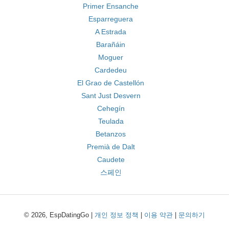
Primer Ensanche
Esparreguera
A Estrada
Barañáin
Moguer
Cardedeu
El Grao de Castellón
Sant Just Desvern
Cehegín
Teulada
Betanzos
Premià de Dalt
Caudete
스페인
© 2026, EspDatingGo |
개인 정보 정책
|
이용 약관
|
문의하기